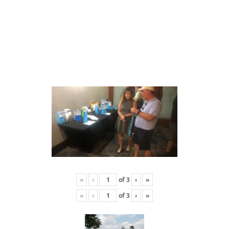
«
‹
of
3
›
»
«
‹
of
3
›
»